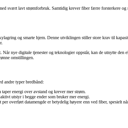
d svært lavt strømforbruk. Samtidig krever fiber færre forsterkere og m
agring og smarte hjem. Denne utviklingen stiller store krav til kapasitet
r.
t. Når nye digitale tjenester og teknologier oppstår, kan de utnytte den
rønne omstillingen.
ed andre typer bredbånd:
m taper energi over avstand og krever mer strøm.
aktivt utstyr i begge ender som bruker mer energi.
et per overført datamengde er betydelig høyere enn ved fiber, spesielt n