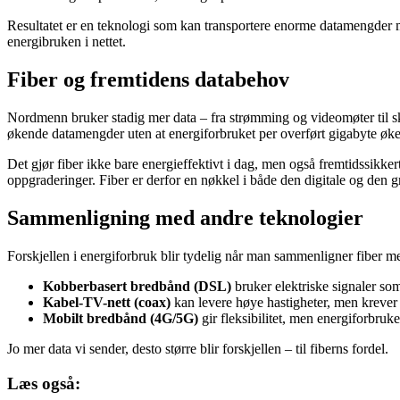
Resultatet er en teknologi som kan transportere enorme datamengder me
energibruken i nettet.
Fiber og fremtidens databehov
Nordmenn bruker stadig mer data – fra strømming og videomøter til skyl
økende datamengder uten at energiforbruket per overført gigabyte øke
Det gjør fiber ikke bare energieffektivt i dag, men også fremtidssikker
oppgraderinger. Fiber er derfor en nøkkel i både den digitale og den g
Sammenligning med andre teknologier
Forskjellen i energiforbruk blir tydelig når man sammenligner fiber m
Kobberbasert bredbånd (DSL)
bruker elektriske signaler so
Kabel-TV-nett (coax)
kan levere høye hastigheter, men krever 
Mobilt bredbånd (4G/5G)
gir fleksibilitet, men energiforbruk
Jo mer data vi sender, desto større blir forskjellen – til fiberns fordel.
Læs også: