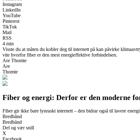
Instagram
LinkedIn
YouTube
Pinterest
TikTok
Mail
RSS
4 min
Visste du at måten du kobler deg til internett på kan påvirke klimaavt
vite hvorfor fiber er den mest energieffektive forbindelsen.
Are Thomte
Are
Thomte
Fiber og energi: Derfor er den moderne for
Fiber gir ikke bare lynraskt internett – den bidrar også til lavere ene
Bredbånd
Bredbånd
Del og vær snill
X
Facebook