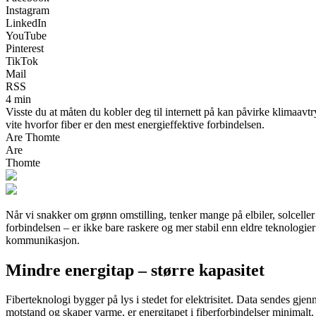
Instagram
LinkedIn
YouTube
Pinterest
TikTok
Mail
RSS
4 min
Visste du at måten du kobler deg til internett på kan påvirke klimaavt
vite hvorfor fiber er den mest energieffektive forbindelsen.
Are Thomte
Are
Thomte
Når vi snakker om grønn omstilling, tenker mange på elbiler, solceller
forbindelsen – er ikke bare raskere og mer stabil enn eldre teknologie
kommunikasjon.
Mindre energitap – større kapasitet
Fiberteknologi bygger på lys i stedet for elektrisitet. Data sendes gje
motstand og skaper varme, er energitapet i fiberforbindelser minimalt.