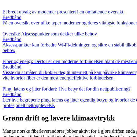
Et bredt utvalg av modemer presentert i en omfattende oversikt
Bredbånd
Få en oversikt over ulike typer modemer og deres viktigste funksjoner.
Oversikt: Aksesspunkter som dekker ulike behov
Bredbånd
Aksesspunkter kan forbedre Wi‑Fi‑dekningen og sikre en stabil tilkobli
behov.
Fiber og energi: Derfor er den moderne forbindelsen blant de mest ene
Bredbånd
Visste du at måten du kobler deg til internett på kan påvirke klimaavt
vite hvorfor fiber er den mest energieffektive forbindelsen.
Ping, latens og jitter forklart: Hva betyr det for din nettpublisering?
Bredbånd
Lær hva begrepene ping, latens og jitter egentlig betyr, og hvorfor de
profesjonell nettopplevelse.
Grønn drift og lavere klimaavtrykk
Mange norske fiberleverandører jobber aktivt for å gjøre driften enda
hvilemodus. I tillegg har fiberkabler lang levetid – ofte flere tiår – n