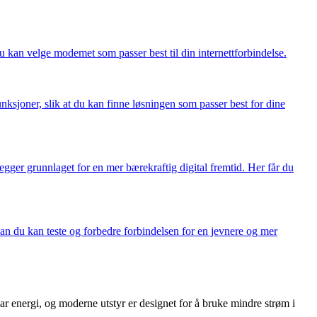
u kan velge modemet som passer best til din internettforbindelse.
nksjoner, slik at du kan finne løsningen som passer best for dine
egger grunnlaget for en mer bærekraftig digital fremtid. Her får du
dan du kan teste og forbedre forbindelsen for en jevnere og mer
ar energi, og moderne utstyr er designet for å bruke mindre strøm i