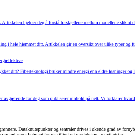
 Artikkelen hjelper deg å forstå forskjellene mellom modellene slik at d
ng i hele hjemmet ditt. Artikkelen gir en oversikt over ulike typer og fu
rgieffektive
rykket ditt? Fiberteknologi bruker mindre energi enn eldre løsninger og l
 er avgjørende for deg som publiserer innhold på nett. Vi forklarer hvor
 grønnere. Dataknutepunkter og sentraler drives i økende grad av fornyb
oe som reduserer behovet for utskifting og produksjon av nytt utstyr.