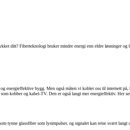
rykket ditt? Fiberteknologi bruker mindre energi enn eldre løsninger og l
 og energieffektive bygg. Men også måten vi kobler oss til internett på
r som kobber og kabel-TV. Den er også langt mer energieffektiv. Her ser 
nnom tynne glassfibre som lysimpulser, og signalet kan reise svært langt