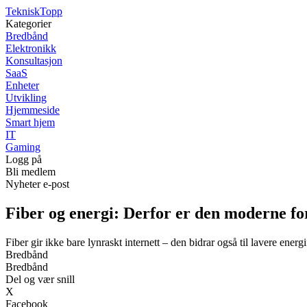
Teknisk
Topp
Kategorier
Bredbånd
Elektronikk
Konsultasjon
SaaS
Enheter
Utvikling
Hjemmeside
Smart hjem
IT
Gaming
Logg på
Bli medlem
Nyheter e-post
Fiber og energi: Derfor er den moderne for
Fiber gir ikke bare lynraskt internett – den bidrar også til lavere ene
Bredbånd
Bredbånd
Del og vær snill
X
Facebook