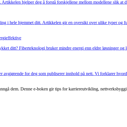
 Artikkelen hjelper deg å forstå forskjellene mellom modellene slik at d
ng i hele hjemmet ditt. Artikkelen gir en oversikt over ulike typer og fu
rgieffektive
rykket ditt? Fiberteknologi bruker mindre energi enn eldre løsninger og l
 er avgjørende for deg som publiserer innhold på nett. Vi forklarer hvor
n unngå dem. Denne e-boken gir tips for karriereutvikling, nettverksbyg