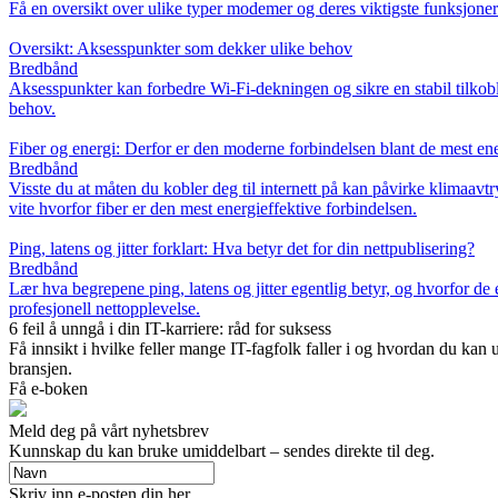
Få en oversikt over ulike typer modemer og deres viktigste funksjoner.
Oversikt: Aksesspunkter som dekker ulike behov
Bredbånd
Aksesspunkter kan forbedre Wi‑Fi‑dekningen og sikre en stabil tilkobli
behov.
Fiber og energi: Derfor er den moderne forbindelsen blant de mest ene
Bredbånd
Visste du at måten du kobler deg til internett på kan påvirke klimaavt
vite hvorfor fiber er den mest energieffektive forbindelsen.
Ping, latens og jitter forklart: Hva betyr det for din nettpublisering?
Bredbånd
Lær hva begrepene ping, latens og jitter egentlig betyr, og hvorfor de
profesjonell nettopplevelse.
6 feil å unngå i din IT-karriere: råd for suksess
Få innsikt i hvilke feller mange IT-fagfolk faller i og hvordan du ka
bransjen.
Få e-boken
Meld deg på vårt nyhetsbrev
Kunnskap du kan bruke umiddelbart – sendes direkte til deg.
Skriv inn e-posten din her