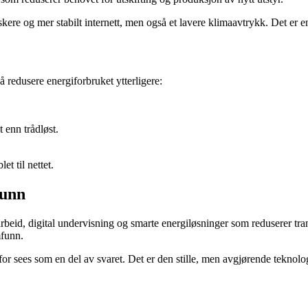
skere og mer stabilt internett, men også et lavere klimaavtrykk. Det er e
 å redusere energiforbruket ytterligere:
t enn trådløst.
et til nettet.
funn
arbeid, digital undervisning og smarte energiløsninger som reduserer tr
mfunn.
for sees som en del av svaret. Det er den stille, men avgjørende teknol