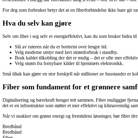
For deg som forbruker betyr det at en fiberforbindelse ikke bare gir ra
Hva du selv kan gjøre
Selv om fiber i seg selv er energieffektivt, kan du som bruker bidra til
Slå av ruteren når du er bortreist over lengre tid.
Velg moderne utstyr med lavt strømforbruk i standby.
Bruk kablet tilkobling der det er mulig – det er ofte mer effektiv
Velg strøm fra fornybare kilder til hjemmets elektronikk.
Små tiltak kan gjøre en stor forskjell når millioner av husstander er kobl
Fiber som fundament for et grønnere sam
Digitalisering og bærekraft henger tett sammen. Fiber muliggjør fjern
det er en infrastruktur som støtter et mer effektivt og klimavennlig sa
Når vi snakker om grønn energi og fremtidens løsninger, bør fiber der
Bredbånd
Bredbånd
Fiber