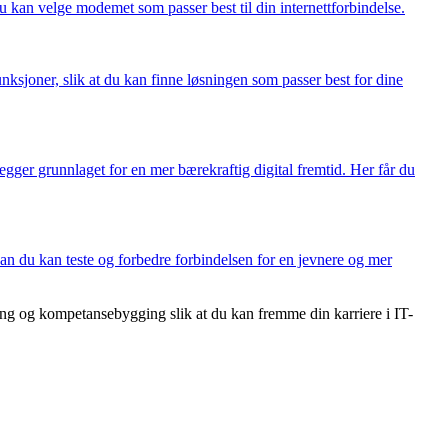
u kan velge modemet som passer best til din internettforbindelse.
nksjoner, slik at du kan finne løsningen som passer best for dine
egger grunnlaget for en mer bærekraftig digital fremtid. Her får du
dan du kan teste og forbedre forbindelsen for en jevnere og mer
ging og kompetansebygging slik at du kan fremme din karriere i IT-