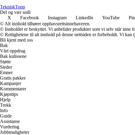
Teknisk
Topp
Del og vær snill
X
Facebook
Instagram
LinkedIn
YouTube
Pin
© Alt innhold tilhører opphavsrettsinnehaveren.
© Innholdet er beskyttet. Vi anbefaler produkter som vi selv står inne 
© Rettighetene til alt innhold på denne nettsiden er forbeholdt. Vi ka
Bli kjent med oss
Bak
Vårt oppdrag
Bak kulissene
Støtte
Steder
Emner
Gratis pakker
Kampanjer
Kommentarer
Kjøpstips
Hjelp
Trekk
Info
Guide
Assistanse
Vurdering
Jobbmuligheter